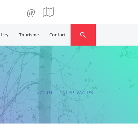
@
ittry
Tourisme
Contact
ACCUEIL
PAS DE VAGUES