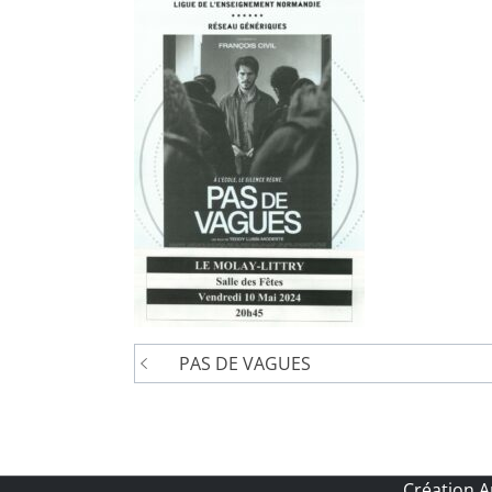
Navigation
PAS DE VAGUES
de
l’article
Création 