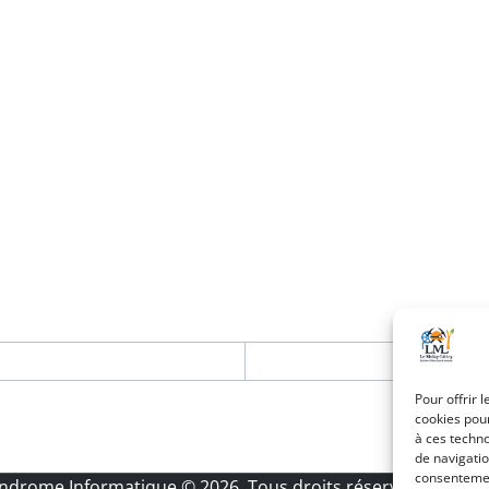
Pour offrir 
cookies pour
à ces techn
de navigatio
consentement
Androme Informatique
© 2026. Tous droits réservés.
|
Menti