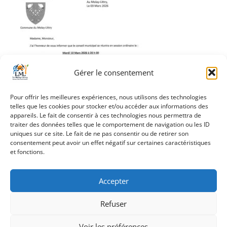
Gérer le consentement
Pour offrir les meilleures expériences, nous utilisons des technologies
telles que les cookies pour stocker et/ou accéder aux informations des
appareils. Le fait de consentir à ces technologies nous permettra de
traiter des données telles que le comportement de navigation ou les ID
uniques sur ce site. Le fait de ne pas consentir ou de retirer son
Navigation
consentement peut avoir un effet négatif sur certaines caractéristiques
ODJ 2026_03_10
et fonctions.
de
l’article
Accepter
Refuser
Création Androme Informatique
© 2026. Tous droits
réservés.
|
Mentions légales
Voir les préférences