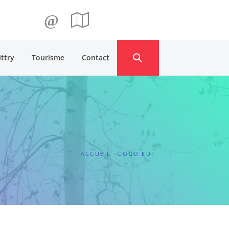
@
ittry
Tourisme
Contact
ACCUEIL
LOGO EDF