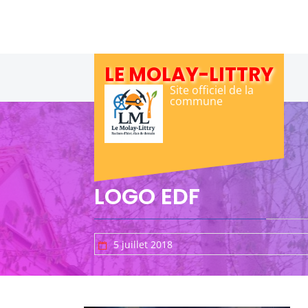
Skip
to
content
LE MOLAY-LITTRY
Site officiel de la
commune
LOGO EDF
5 juillet 2018