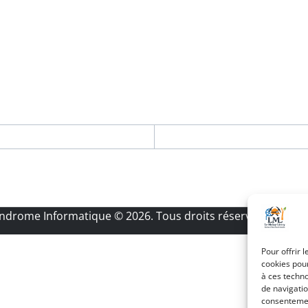
Androme Informatique
© 2026. Tous droits réservés.
|
Menti
Pour offrir 
cookies pour
à ces techn
de navigatio
consentement