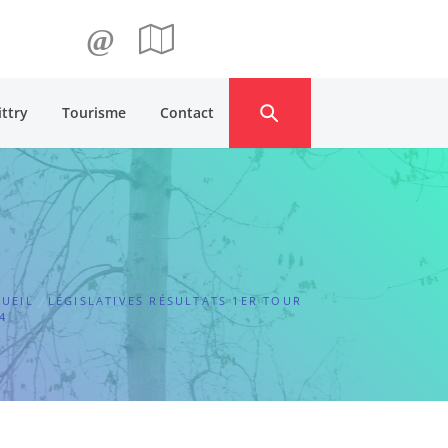
@
ittry
Tourisme
Contact
UEIL
LÉGISLATIVES RÉSULTATS 1ER TOUR
4