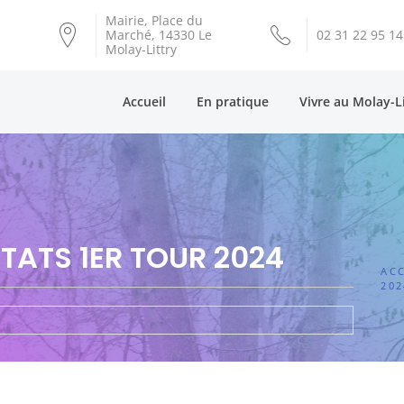
Mairie, Place du
Marché, 14330 Le
02 31 22 95 14
Molay-Littry
Accueil
En pratique
Vivre au Molay-L
LTATS 1ER TOUR 2024
ACC
202