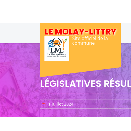
Skip
to
content
LE MOLAY-LITTRY
Site officiel de la
commune
LÉGISLATIVES RÉSU
1 juillet 2024