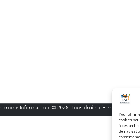
Androme Informatique
© 2026. Tous droits réservés.
|
Menti
Pour offrir 
cookies pour
à ces techn
de navigatio
consentement