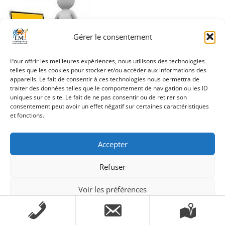
Gérer le consentement
Pour offrir les meilleures expériences, nous utilisons des technologies
telles que les cookies pour stocker et/ou accéder aux informations des
Navigation
appareils. Le fait de consentir à ces technologies nous permettra de
info travaux
traiter des données telles que le comportement de navigation ou les ID
de
uniques sur ce site. Le fait de ne pas consentir ou de retirer son
consentement peut avoir un effet négatif sur certaines caractéristiques
l’article
et fonctions.
Création Androme Informatique
© 2026. Tous droits
Accepter
réservés.
|
Mentions légales
Refuser
Voir les préférences
Mentions légales
Mentions légales