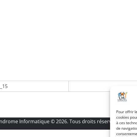
2_15
Pour offrir 
cookies pour
Androme Informatique
© 2026. Tous droits réservés.
|
Menti
à ces techn
de navigatio
consentement