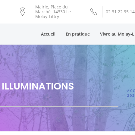
Mairie, Place du
Marché, 14330 Le
02 31 22 95 14
Molay-Littry
Accueil
En pratique
Vivre au Molay-L
 ILLUMINATIONS
ACC
202