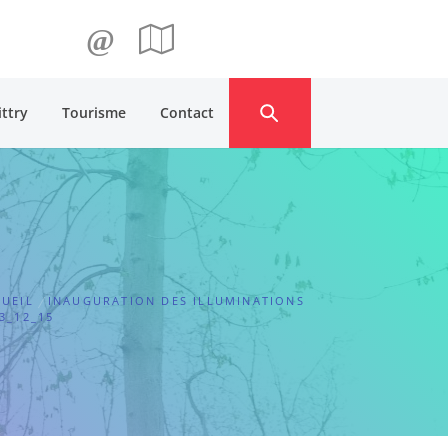
@
ittry
Tourisme
Contact
UEIL
INAUGURATION DES ILLUMINATIONS
3_12_15