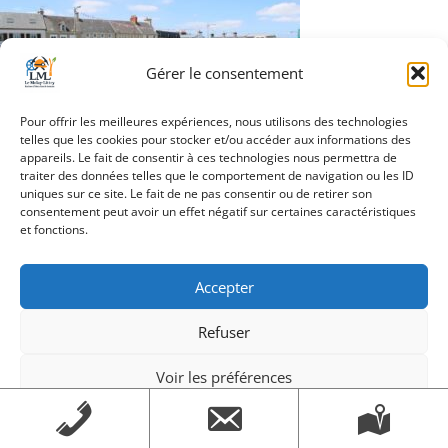
Gérer le consentement
Pour offrir les meilleures expériences, nous utilisons des technologies
Navigation
telles que les cookies pour stocker et/ou accéder aux informations des
IMG_1672
appareils. Le fait de consentir à ces technologies nous permettra de
de
traiter des données telles que le comportement de navigation ou les ID
l’article
uniques sur ce site. Le fait de ne pas consentir ou de retirer son
consentement peut avoir un effet négatif sur certaines caractéristiques
et fonctions.
Création Androme Informatique
© 2026. Tous droits
réservés.
|
Mentions légales
Accepter
Refuser
Voir les préférences
Mentions légales
Mentions légales