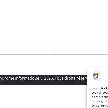
Androme Informatique
© 2026. Tous droits réservés.
|
Menti
Pour offrir 
cookies pour
à ces techn
de navigatio
consentement