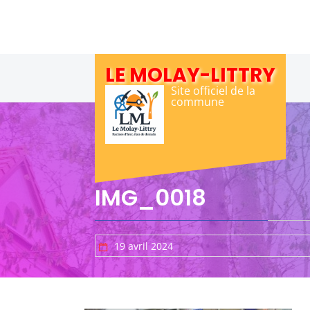
Skip
to
content
LE MOLAY-LITTRY
Site officiel de la
commune
IMG_0018
19 avril 2024