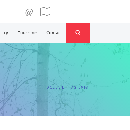
@
ittry
Tourisme
Contact
ACCUEIL
IMG_0018