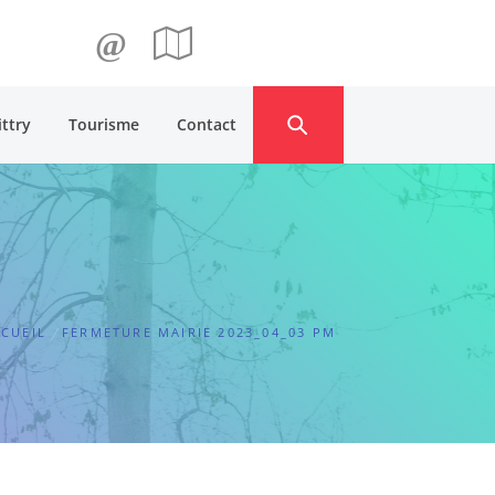
@
ittry
Tourisme
Contact
CUEIL
FERMETURE MAIRIE 2023_04_03 PM