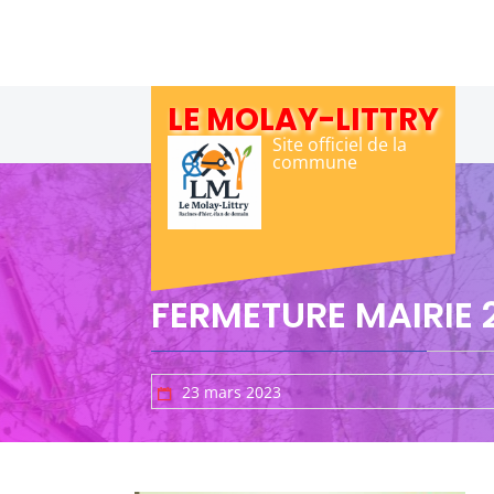
Skip
to
content
LE MOLAY-LITTRY
Site officiel de la
commune
FERMETURE MAIRIE
23 mars 2023