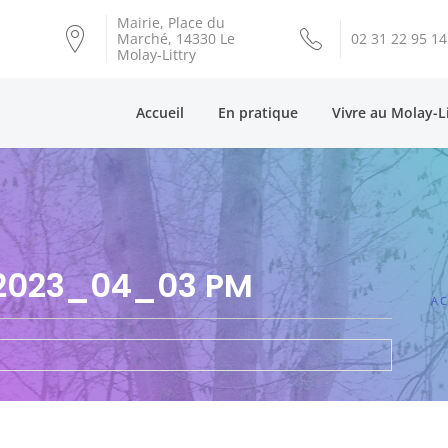
Mairie, Place du
Marché, 14330 Le
02 31 22 95 14
Molay-Littry
Accueil
En pratique
Vivre au Molay-L
 2023_04_03 PM
AC