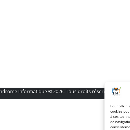
Androme Informatique
© 2026. Tous droits réservés.
|
Menti
Pour offrir 
cookies pour
à ces techn
de navigatio
consentement