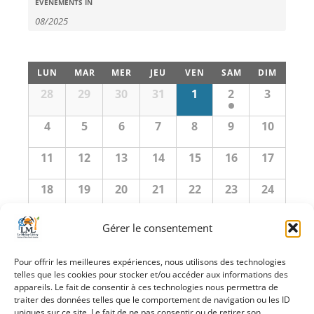
Recherche
Évènements
ÉVÈNEMENTS IN
Search
et
navigation
Calendrier
de
LUN
MAR
MER
JEU
VEN
SAM
DIM
de
vues
Calendrier
28
29
30
31
1
2
3
de
Évènements
Évènements
Évènements
4
5
6
7
8
9
10
11
12
13
14
15
16
17
18
19
20
21
22
23
24
25
26
27
28
29
30
31
Gérer le consentement
Pour offrir les meilleures expériences, nous utilisons des technologies
«
juillet
septembre
»
telles que les cookies pour stocker et/ou accéder aux informations des
appareils. Le fait de consentir à ces technologies nous permettra de
traiter des données telles que le comportement de navigation ou les ID
+ EXPORTER LES ÉVÈNEMENTS
uniques sur ce site. Le fait de ne pas consentir ou de retirer son