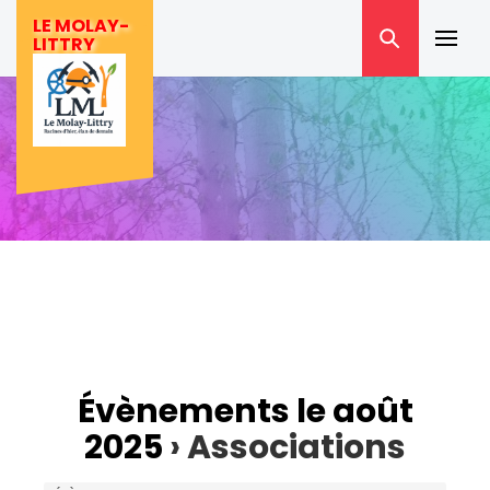
Skip
LE MOLAY-
to
LITTRY
Prima
content
Menu
Évènements le août
2025
› Associations