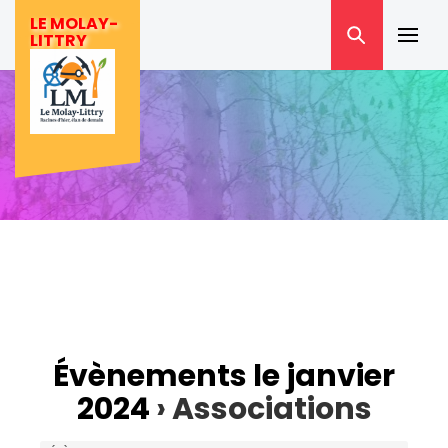
Skip
LE MOLAY-
to
LITTRY
Prima
content
Menu
Évènements le janvier
2024
› Associations