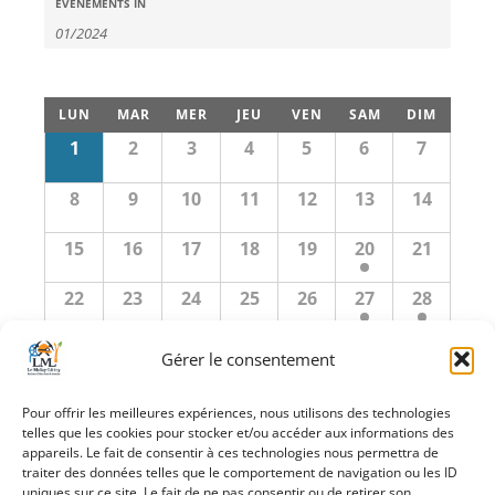
Recherche
Évènements
ÉVÈNEMENTS IN
Search
et
navigation
Calendrier
de
LUN
MAR
MER
JEU
VEN
SAM
DIM
de
vues
Calendrier
1
2
3
4
5
6
7
de
Évènements
Évènements
Évènements
8
9
10
11
12
13
14
15
16
17
18
19
20
21
22
23
24
25
26
27
28
29
30
31
1
2
3
4
Gérer le consentement
Pour offrir les meilleures expériences, nous utilisons des technologies
«
décembre
février
»
telles que les cookies pour stocker et/ou accéder aux informations des
appareils. Le fait de consentir à ces technologies nous permettra de
traiter des données telles que le comportement de navigation ou les ID
+ EXPORTER LES ÉVÈNEMENTS
uniques sur ce site. Le fait de ne pas consentir ou de retirer son