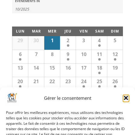
Recherche
Évènements
ÉVÈNEMENTS IN
Search
et
navigation
Calendrier
de
LUN
MAR
MER
JEU
VEN
SAM
DIM
de
vues
Calendrier
29
30
1
2
3
4
5
de
Évènements
Évènements
Évènements
6
7
8
9
10
11
12
13
14
15
16
17
18
19
20
21
22
23
24
25
26
27
28
29
30
31
1
2
Gérer le consentement
Pour offrir les meilleures expériences, nous utilisons des technologies
«
septembre
novembre
»
telles que les cookies pour stocker et/ou accéder aux informations des
appareils. Le fait de consentir à ces technologies nous permettra de
traiter des données telles que le comportement de navigation ou les ID
+ EXPORTER LES ÉVÈNEMENTS
uniques sur ce site. Le fait de ne pas consentir ou de retirer son