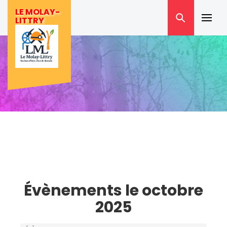
Skip
LE MOLAY-
to
LITTRY
Prima
content
Menu
Évènements le octobre
2025