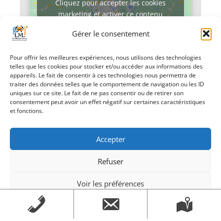
Cliquez pour accepter les cookies
marketing et activer ce contenu
Gérer le consentement
Pour offrir les meilleures expériences, nous utilisons des technologies
telles que les cookies pour stocker et/ou accéder aux informations des
appareils. Le fait de consentir à ces technologies nous permettra de
traiter des données telles que le comportement de navigation ou les ID
uniques sur ce site. Le fait de ne pas consentir ou de retirer son
«
VUE
Chasse aux œufs
consentement peut avoir un effet négatif sur certaines caractéristiques
au Moulin de
et fonctions.
Marcy
»
Accepter
Refuser
Voir les préférences
Création Androme Informatique
© 2026. Tous droits
Mentions légales
Mentions légales
réservés.
|
Mentions légales