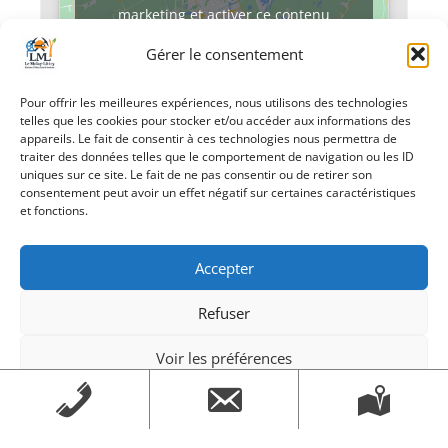
marketing et activer ce contenu
Gérer le consentement
Pour offrir les meilleures expériences, nous utilisons des technologies
telles que les cookies pour stocker et/ou accéder aux informations des
appareils. Le fait de consentir à ces technologies nous permettra de
traiter des données telles que le comportement de navigation ou les ID
uniques sur ce site. Le fait de ne pas consentir ou de retirer son
«
Vide-greniers
79ème
consentement peut avoir un effet négatif sur certaines caractéristiques
Anniversaire de la
et fonctions.
libération
»
Accepter
Refuser
Voir les préférences
Création Androme Informatique
© 2026. Tous droits
Mentions légales
Mentions légales
réservés.
|
Mentions légales