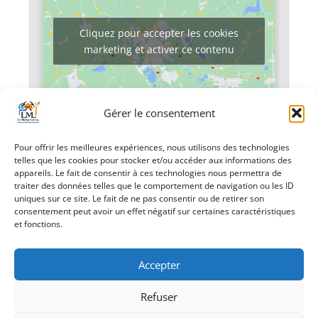
Cliquez pour accepter les cookies
marketing et activer ce contenu
Gérer le consentement
Pour offrir les meilleures expériences, nous utilisons des technologies
telles que les cookies pour stocker et/ou accéder aux informations des
«
Cinéma 2ème
Déjeuner dansant
appareils. Le fait de consentir à ces technologies nous permettra de
séance
»
traiter des données telles que le comportement de navigation ou les ID
uniques sur ce site. Le fait de ne pas consentir ou de retirer son
consentement peut avoir un effet négatif sur certaines caractéristiques
et fonctions.
Accepter
Refuser
Création Androme Informatique
© 2026. Tous droits
réservés.
|
Mentions légales