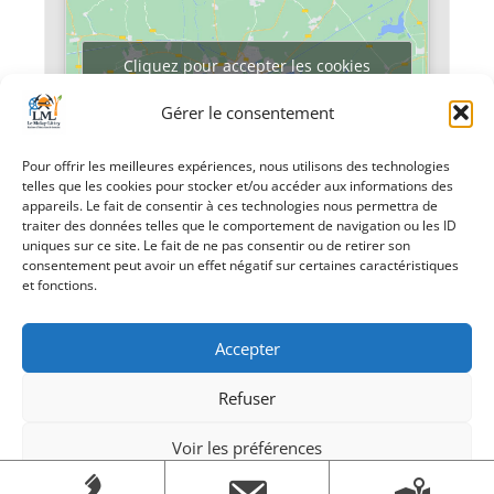
Cliquez pour accepter les cookies
marketing et activer ce contenu
Gérer le consentement
Pour offrir les meilleures expériences, nous utilisons des technologies
telles que les cookies pour stocker et/ou accéder aux informations des
appareils. Le fait de consentir à ces technologies nous permettra de
traiter des données telles que le comportement de navigation ou les ID
uniques sur ce site. Le fait de ne pas consentir ou de retirer son
consentement peut avoir un effet négatif sur certaines caractéristiques
«
Atelier « Paysage
Thé dansant
»
et fonctions.
d’hiver »
Accepter
Refuser
Voir les préférences
Création Androme Informatique
© 2026. Tous droits