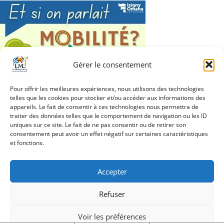
Gérer le consentement
Pour offrir les meilleures expériences, nous utilisons des technologies
telles que les cookies pour stocker et/ou accéder aux informations des
appareils. Le fait de consentir à ces technologies nous permettra de
traiter des données telles que le comportement de navigation ou les ID
uniques sur ce site. Le fait de ne pas consentir ou de retirer son
Navigation
consentement peut avoir un effet négatif sur certaines caractéristiques
Et si on parlait vignette
et fonctions.
de
l’article
Accepter
Refuser
Création Androme Informatique
© 2026. Tous droits
réservés.
|
Mentions légales
Voir les préférences