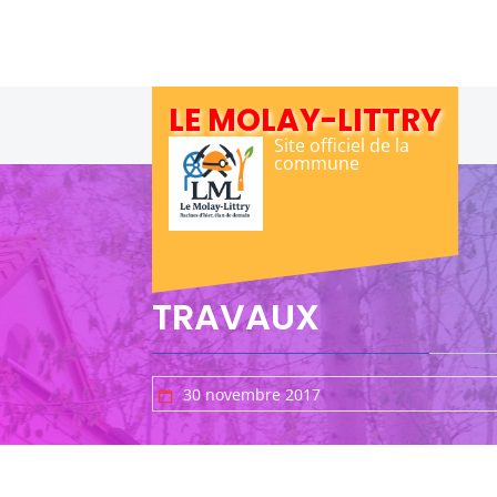
Skip
to
content
LE MOLAY-LITTRY
Site officiel de la
commune
TRAVAUX
30 novembre 2017