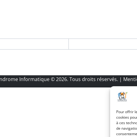
Androme Informatique
© 2026. Tous droits réservés.
|
Menti
Pour offrir 
cookies pour
à ces techn
de navigatio
consentement