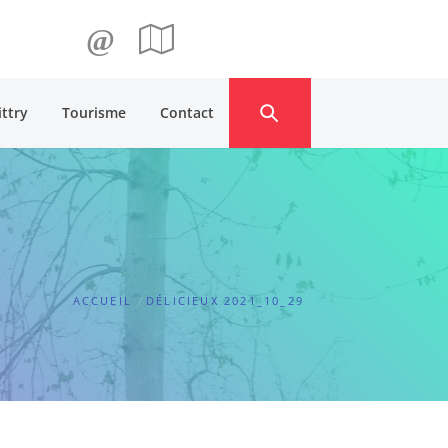
@
ittry
Tourisme
Contact
ACCUEIL
DÉLICIEUX 2021_10_29