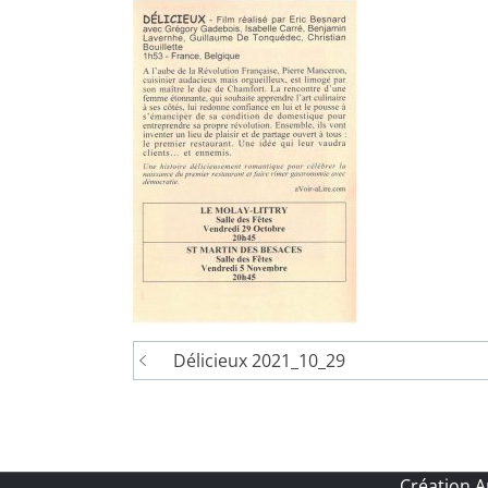
Navigation
Délicieux 2021_10_29
de
l’article
Création 