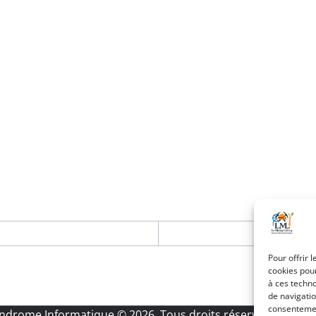
Pour offrir 
cookies pour
à ces techn
de navigatio
consentement
Androme Informatique
© 2026. Tous droits réservés.
|
Menti