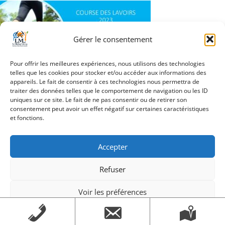
Gérer le consentement
Pour offrir les meilleures expériences, nous utilisons des technologies
telles que les cookies pour stocker et/ou accéder aux informations des
appareils. Le fait de consentir à ces technologies nous permettra de
traiter des données telles que le comportement de navigation ou les ID
Navigation
uniques sur ce site. Le fait de ne pas consentir ou de retirer son
COURSE DES LAVOIRS
consentement peut avoir un effet négatif sur certaines caractéristiques
de
2023_slider
et fonctions.
l’article
Accepter
Refuser
Création Androme Informatique
© 2026. Tous droits
réservés.
|
Mentions légales
Voir les préférences
Mentions légales
Mentions légales