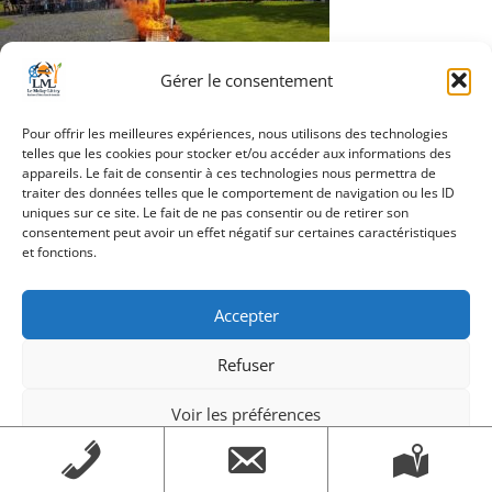
Gérer le consentement
Navigation
Pour offrir les meilleures expériences, nous utilisons des technologies
Article précédent
telles que les cookies pour stocker et/ou accéder aux informations des
de
appareils. Le fait de consentir à ces technologies nous permettra de
traiter des données telles que le comportement de navigation ou les ID
l’article
uniques sur ce site. Le fait de ne pas consentir ou de retirer son
consentement peut avoir un effet négatif sur certaines caractéristiques
et fonctions.
Création Androme Informatique
© 2026. Tous droits
réservés.
|
Mentions légales
Accepter
Refuser
Voir les préférences
Mentions légales
Mentions légales