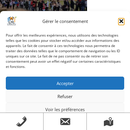
Gérer le consentement
Navigation
Pour offrir les meilleures expériences, nous utilisons des technologies
Article précédent
telles que les cookies pour stocker et/ou accéder aux informations des
de
appareils. Le fait de consentir à ces technologies nous permettra de
traiter des données telles que le comportement de navigation ou les ID
l’article
uniques sur ce site. Le fait de ne pas consentir ou de retirer son
consentement peut avoir un effet négatif sur certaines caractéristiques
et fonctions.
Création Androme Informatique
© 2026. Tous droits
réservés.
|
Mentions légales
Accepter
Refuser
Voir les préférences
Mentions légales
Mentions légales