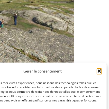
Gérer le consentement
pour la rue « Le Molay Littry way ».
les meilleures expériences, nous utilisons des technologies telles que les
Claude FANTIN, Mr Fabrice BRIANCHON
 stocker et/ou accéder aux informations des appareils. Le fait de consentir
ologies nous permettra de traiter des données telles que le comportement
n ou les ID uniques sur ce site. Le fait de ne pas consentir ou de retirer son
 peut avoir un effet négatif sur certaines caractéristiques et fonctions.
23