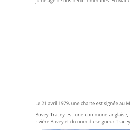
jumelage de nos deux communes. En Mai 78, 
Le 21 avril 1979, une charte est signée au 
Bovey Tracey est une commune anglaise, d
rivière Bovey et du nom du seigneur Tracey.