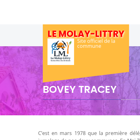
Skip
to
content
LE MOLAY-LITTRY
Site officiel de la
commune
BOVEY TRACEY
C’est en mars 1978 que la première dél