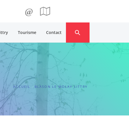
@
ittry
Tourisme
Contact
ACCUEIL
BLASON LE MOLAY LITTRY