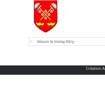
Navigation
blason le molay littry
de
l’article
Création 