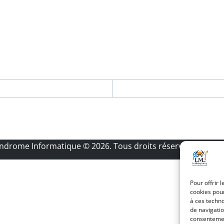
Androme Informatique
© 2026. Tous droits réservés.
|
Menti
Pour offrir 
cookies pour
à ces techn
de navigatio
consentement