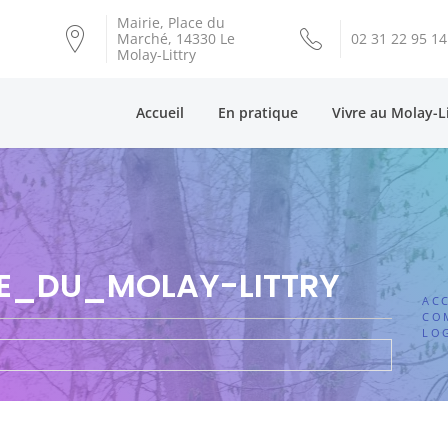
Mairie, Place du
Marché, 14330 Le
02 31 22 95 14
Molay-Littry
Accueil
En pratique
Vivre au Molay-L
E_DU_MOLAY-LITTRY
ACC
CO
LO