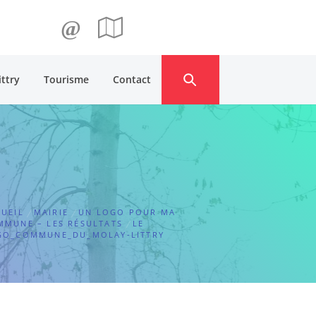
@
ittry
Tourisme
Contact
UEIL
MAIRIE
UN LOGO POUR MA
MMUNE – LES RÉSULTATS
LE
GO_COMMUNE_DU_MOLAY-LITTRY