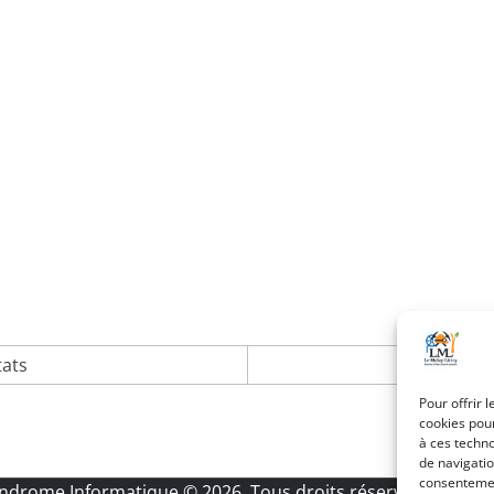
tats
Pour offrir 
cookies pour
à ces techn
de navigatio
consentement
Androme Informatique
© 2026. Tous droits réservés.
|
Menti