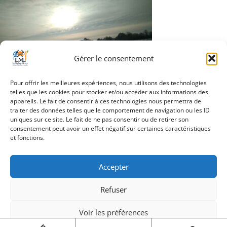
Gérer le consentement
Pour offrir les meilleures expériences, nous utilisons des technologies
telles que les cookies pour stocker et/ou accéder aux informations des
appareils. Le fait de consentir à ces technologies nous permettra de
traiter des données telles que le comportement de navigation ou les ID
Navigation
uniques sur ce site. Le fait de ne pas consentir ou de retirer son
Que la campagne est
consentement peut avoir un effet négatif sur certaines caractéristiques
de
belle
et fonctions.
l’article
Accepter
Refuser
Création Androme Informatique
© 2026. Tous droits
réservés.
|
Mentions légales
Voir les préférences