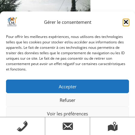
Gérer le consentement
Pour offrir les meilleures expériences, nous utilisons des technologies
telles que les cookies pour stocker et/ou accéder aux informations des
appareils. Le fait de consentir à ces technologies nous permettra de
Navigation
traiter des données telles que le comportement de navigation ou les ID
Que la campagne est
uniques sur ce site. Le fait de ne pas consentir ou de retirer son
de
belle
consentement peut avoir un effet négatif sur certaines caractéristiques
et fonctions.
l’article
Accepter
Création Androme Informatique
© 2026. Tous droits
Refuser
réservés.
|
Mentions légales
Voir les préférences
Mentions légales
Mentions légales