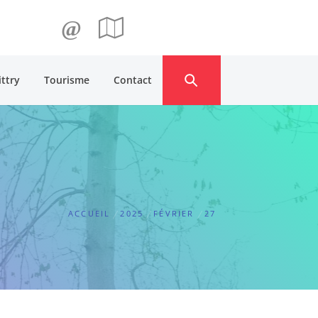
@
ittry
Tourisme
Contact
ACCUEIL
2025
FÉVRIER
27