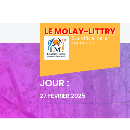
Skip
to
content
LE MOLAY-LITTRY
Site officiel de la
commune
JOUR :
27 FÉVRIER 2025