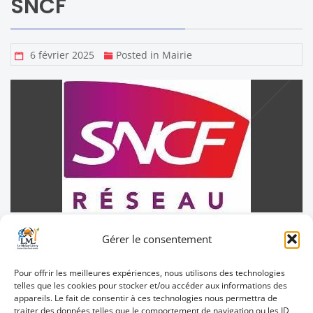
SNCF
6 février 2025
Posted in
Mairie
Gérer le consentement
Un arbre qui chute sur la voie ferrée, ce sont des
risques d’accidents ou des heures de retard. Vigi-
Pour offrir les meilleures expériences, nous utilisons des technologies
Express vous permet de prévenir ou signaler un
telles que les cookies pour stocker et/ou accéder aux informations des
danger (chute de branches par exemple). Vous
appareils. Le fait de consentir à ces technologies nous permettra de
trouverez les coordonnées dans le 2ème document ci-
traiter des données telles que le comportement de navigation ou les ID