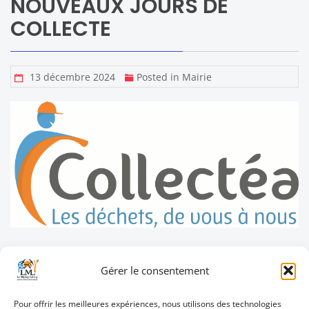
NOUVEAUX JOURS DE
COLLECTE
13 décembre 2024
Posted in
Mairie
À partir du 06 janvier prochain, Collectea nous informe
Gérer le consentement
de la modification des jours de collecte. Voici quelques
plans pour vous repérer ainsi que le calendrier
Pour offrir les meilleures expériences, nous utilisons des technologies
concernant votre secteur. Il est important de bien