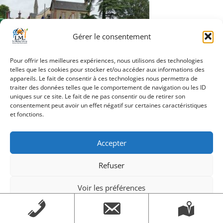
Gérer le consentement
Pour offrir les meilleures expériences, nous utilisons des technologies
telles que les cookies pour stocker et/ou accéder aux informations des
appareils. Le fait de consentir à ces technologies nous permettra de
traiter des données telles que le comportement de navigation ou les ID
Navigation
uniques sur ce site. Le fait de ne pas consentir ou de retirer son
2023_08_mai
consentement peut avoir un effet négatif sur certaines caractéristiques
de
et fonctions.
l’article
Accepter
Création Androme Informatique
© 2026. Tous droits
Refuser
réservés.
|
Mentions légales
Voir les préférences
Mentions légales
Mentions légales