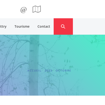
@
ittry
Tourisme
Contact
ACCUEIL
2023
OCTOBRE