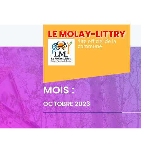
Skip
to
content
LE MOLAY-LITTRY
Site officiel de la
commune
MOIS :
OCTOBRE 2023