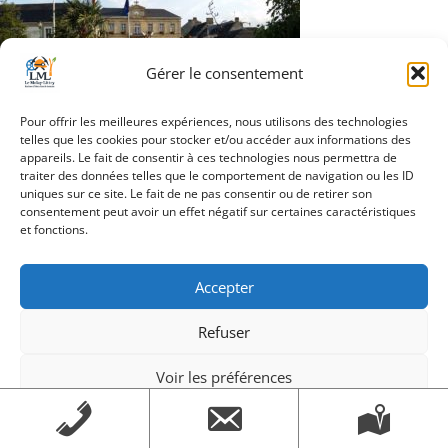
Gérer le consentement
Pour offrir les meilleures expériences, nous utilisons des technologies
telles que les cookies pour stocker et/ou accéder aux informations des
Navigation
appareils. Le fait de consentir à ces technologies nous permettra de
20160824_193201
traiter des données telles que le comportement de navigation ou les ID
de
uniques sur ce site. Le fait de ne pas consentir ou de retirer son
consentement peut avoir un effet négatif sur certaines caractéristiques
l’article
et fonctions.
Création Androme Informatique
© 2026. Tous droits
Accepter
réservés.
|
Mentions légales
Refuser
Voir les préférences
Mentions légales
Mentions légales