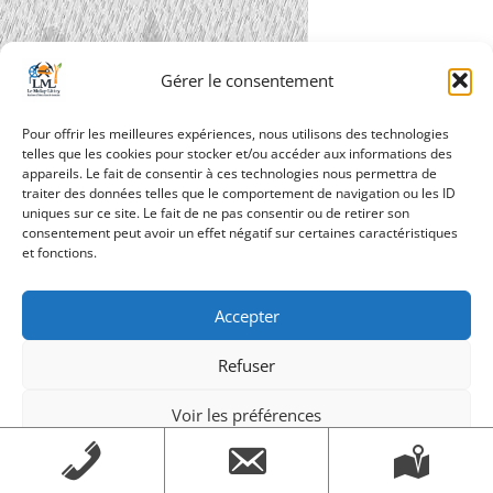
Gérer le consentement
Pour offrir les meilleures expériences, nous utilisons des technologies
telles que les cookies pour stocker et/ou accéder aux informations des
appareils. Le fait de consentir à ces technologies nous permettra de
traiter des données telles que le comportement de navigation ou les ID
Navigation
uniques sur ce site. Le fait de ne pas consentir ou de retirer son
vignette_sous_la_pluie
consentement peut avoir un effet négatif sur certaines caractéristiques
de
et fonctions.
l’article
Accepter
Création Androme Informatique
© 2026. Tous droits
Refuser
réservés.
|
Mentions légales
Voir les préférences
Mentions légales
Mentions légales