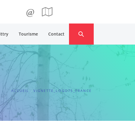
@
ittry
Tourisme
Contact
ACCUEIL
VIGNETTE_LOGO75_FRANCE