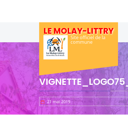
Skip
to
content
LE MOLAY-LITTRY
Site officiel de la
commune
VIGNETTE_LOGO75
21 mai 2019