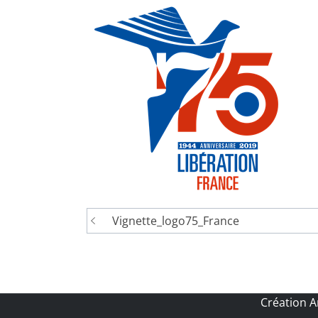
Navigation
Vignette_logo75_France
de
l’article
Création 