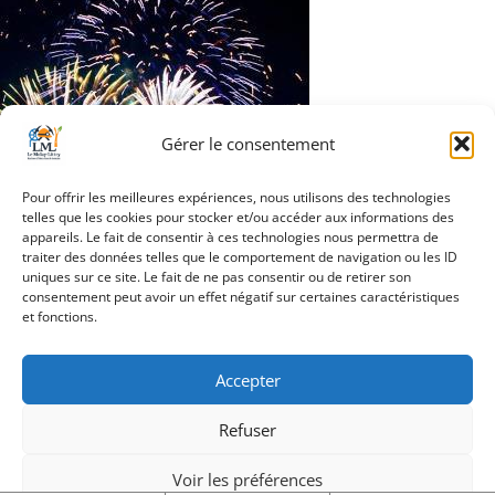
Gérer le consentement
Pour offrir les meilleures expériences, nous utilisons des technologies
telles que les cookies pour stocker et/ou accéder aux informations des
appareils. Le fait de consentir à ces technologies nous permettra de
traiter des données telles que le comportement de navigation ou les ID
uniques sur ce site. Le fait de ne pas consentir ou de retirer son
Navigation
consentement peut avoir un effet négatif sur certaines caractéristiques
Vignette_Feu-artifice
et fonctions.
de
l’article
Accepter
Refuser
Création Androme Informatique
© 2026. Tous droits
réservés.
|
Mentions légales
Voir les préférences