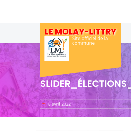
Skip
to
content
LE MOLAY-LITTRY
Site officiel de la
commune
SLIDER_ÉLECTIONS_
8 avril 2022