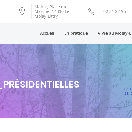
Mairie, Place du
Marché, 14330 Le
02 31 22 95 14
Molay-Littry
Accueil
En pratique
Vivre au Molay-L
PRÉSIDENTIELLES
ACC
SLI