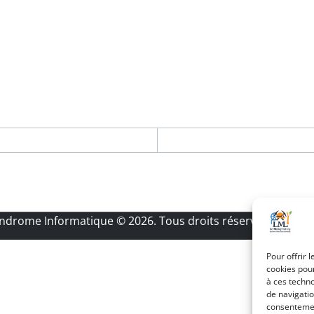
Androme Informatique
© 2026. Tous droits réservés.
|
Menti
Pour offrir 
cookies pour
à ces techn
de navigatio
consentement