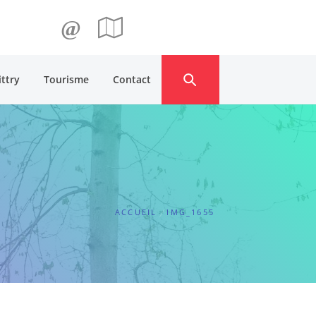
@
ittry
Tourisme
Contact
ACCUEIL
IMG_1655