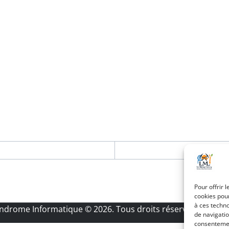
Pour offrir 
cookies pour
à ces techn
Androme Informatique
© 2026. Tous droits réservés.
|
Menti
de navigatio
consentement