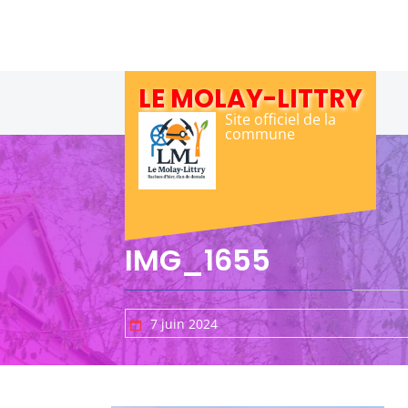
Skip
to
content
LE MOLAY-LITTRY
Site officiel de la
commune
IMG_1655
7 juin 2024