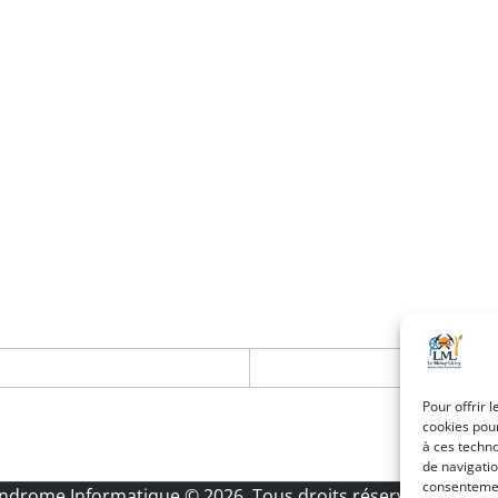
Pour offrir 
cookies pour
à ces techn
de navigatio
consentement
Androme Informatique
© 2026. Tous droits réservés.
|
Menti