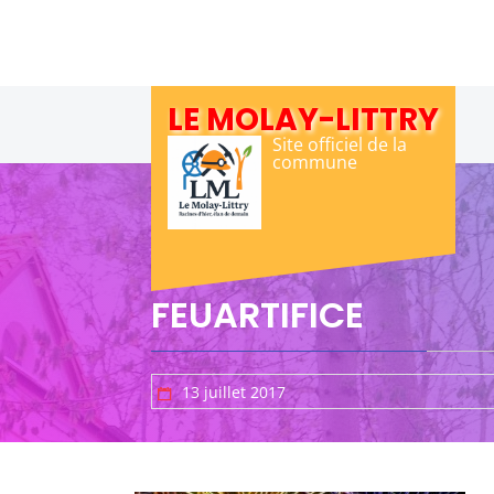
Skip
to
content
LE MOLAY-LITTRY
Site officiel de la
commune
FEUARTIFICE
13 juillet 2017