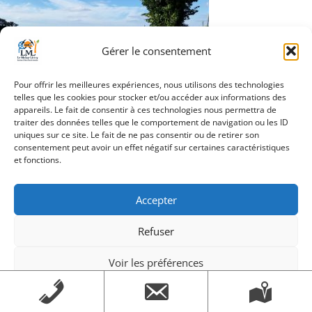
Gérer le consentement
Pour offrir les meilleures expériences, nous utilisons des technologies
telles que les cookies pour stocker et/ou accéder aux informations des
Navigation
appareils. Le fait de consentir à ces technologies nous permettra de
20160709_190821
traiter des données telles que le comportement de navigation ou les ID
de
uniques sur ce site. Le fait de ne pas consentir ou de retirer son
consentement peut avoir un effet négatif sur certaines caractéristiques
l’article
et fonctions.
Création Androme Informatique
© 2026. Tous droits
Accepter
réservés.
|
Mentions légales
Refuser
Voir les préférences
Mentions légales
Mentions légales