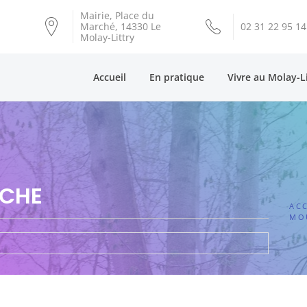
Mairie, Place du
Marché, 14330 Le
02 31 22 95 14
Molay-Littry
Accueil
En pratique
Vivre au Molay-L
CHE
ACC
MO