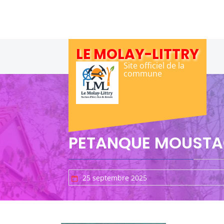
Skip
to
content
LE MOLAY-LITTRY
Site officiel de la
commune
PETANQUE MOUSTA
25 septembre 2025