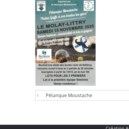
Navigation
Pétanque Moustache
de
l’article
Création 