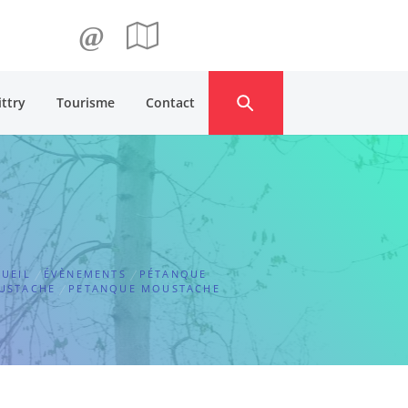
@
ittry
Tourisme
Contact
UEIL
ÉVÈNEMENTS
PÉTANQUE
USTACHE
PETANQUE MOUSTACHE