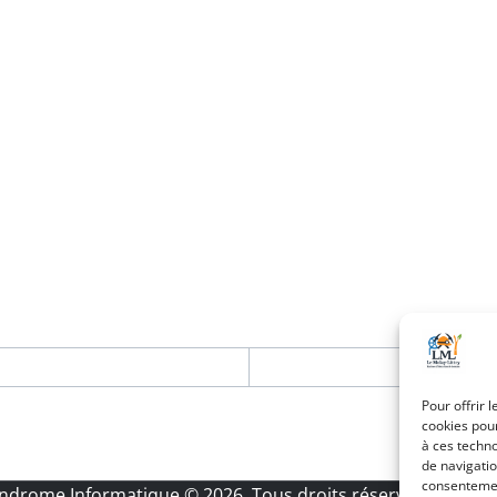
Pour offrir 
cookies pour
à ces techn
de navigatio
consentement
Androme Informatique
© 2026. Tous droits réservés.
|
Menti